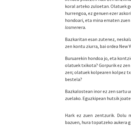
koral arteko zuloetan. Olatuek g
hurrengoa, ez genuen ezer askori
hondoari, eta mina ematen zuen k
losmen
era.
Bazkaritan esan zutenez, neskala
zen kontu ziurra, bai ordea New 
Buruarekin hondoa jo, eta kontzi
olatuek txikota? Gorpurik ez zen 
zen; olatuek kolpearen kolpez txi
bestela?
Bazkalostean inor ez zen sartu u
zuelako. Eguzkipean hutsik joate
Hark ez zuen zentzurik. Dolu m
bazuen, hura topatzeko aukera ge