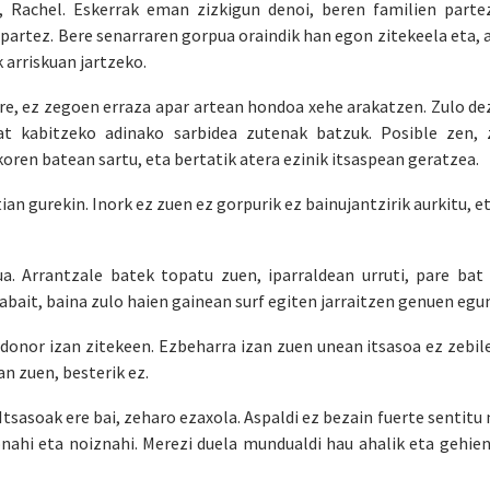
 Rachel. Eskerrak eman zizkigun denoi, beren familien part
partez. Bere senarraren gorpua oraindik han egon zitekeela eta, a
 arriskuan jartzeko.
re, ez zegoen erraza apar artean hondoa xehe arakatzen. Zulo de
at kabitzeko adinako sarbidea zutenak batzuk. Posible zen, 
oren batean sartu, eta bertatik atera ezinik itsaspean geratzea.
ian gurekin. Inork ez zuen ez gorpurik ez bainujantzirik aurkitu, e
a. Arrantzale batek topatu zuen, iparraldean urruti, pare bat
abait, baina zulo haien gainean surf egiten jarraitzen genuen egu
 Edonor izan zitekeen. Ezbeharra izan zuen unean itsasoa ez zebil
an zuen, besterik ez.
 Itsasoak ere bai, zeharo ezaxola. Aspaldi ez bezain fuerte sentitu
nonahi eta noiznahi. Merezi duela mundualdi hau ahalik eta gehi