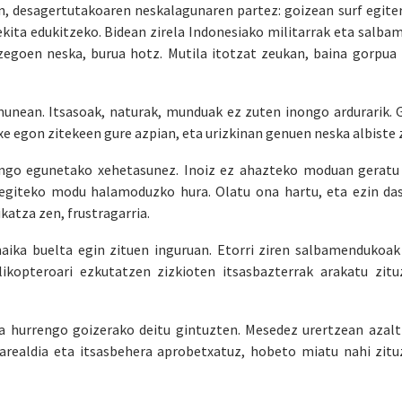
n, desagertutakoaren neskalagunaren partez: goizean surf egiter
ekita edukitzeko. Bidean zirela Indonesiako militarrak eta salb
zegoen neska, burua hotz. Mutila itotzat zeukan, baina gorpua 
unean. Itsasoak, naturak, munduak ez zuten inongo ardurarik. G
xe egon zitekeen gure azpian, eta urizkinan genuen neska albiste 
ngo egunetako xehetasunez. Inoiz ez ahazteko moduan geratu 
f egiteko modu halamoduzko hura. Olatu ona hartu, eta ezin das
atza zen, frustragarria.
maika buelta egin zituen inguruan. Etorri ziren salbamendukoak
likopteroari ezkutatzen zizkioten itsasbazterrak arakatu zit
ta hurrengo goizerako deitu gintuzten. Mesedez urertzean azalt
Barealdia eta itsasbehera aprobetxatuz, hobeto miatu nahi zitu