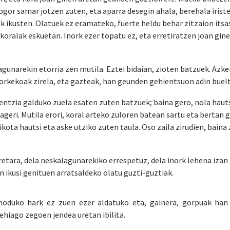
ogor samar jotzen zuten, eta aparra desegin ahala, berehala irist
k ikusten. Olatuek ez eramateko, fuerte heldu behar zitzaion itsa
oralak eskuetan. Inork ezer topatu ez, eta erretiratzen joan gin
gunarekin etorria zen mutila. Eztei bidaian, zioten batzuek. Azke
Yorkekoak zirela, eta gazteak, han geunden gehientsuon adin buel
entzia galduko zuela esaten zuten batzuek; baina gero, nola haut
ageri. Mutila erori, koral arteko zuloren batean sartu eta bertan 
kota hautsi eta aske utziko zuten taula. Oso zaila zirudien, baina 
retara, dela neskalagunarekiko errespetuz, dela inork lehena izan 
n ikusi genituen arratsaldeko olatu guzti-guztiak.
oduko hark ez zuen ezer aldatuko eta, gainera, gorpuak han 
hiago zegoen jendea uretan ibilita.