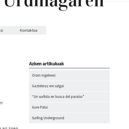
si
Kontaktua
Azken artikuluak
Orain ingelesez
Gazteleraz ere salgai
“Un surfista en busca del paraíso”
er
Gure Patxi
Surfing Underground
 ari ziren