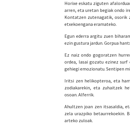
Horixe eskatu ziguten afalordua
arren, eta uretan begiak ondo ir
Kontatzen zutenagatik, osorik 
etxekoengana eramateko.
Egun ederra argitu zuen biharam
ezin gustura jardun. Gorpua hant
Ez naiz ondo gogoratzen hurre
ordea, lasai gozatu ezinez sur
gehiegi emozionatu. Sentipen mik
Iritsi zen helikopteroa, eta ha
zodiakarekin, eta zuhaitzek he
osoan. Alferrik.
Ahultzen joan zen itsasaldia, e
zela urazpiko betaurrekoekin
. 
arteko zuloak.