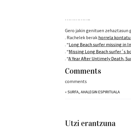
.
……………..
Gero jakin genituen zehaztasun 
. Rachelek berak
horrela kontatu
. “
Long Beach surfer missing in I
. “
Missing Long Beach surfer´s b
. “
A Year After Untimely Death, S
Comments
comments
«
SURFA, AHALEGIN ESPIRITUALA
Utzi erantzuna