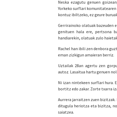
Neska ezagutu genuen goizean,
Yorkeko surflari komunitatearen 
kontuz ibiltzeko, ez geure buruak
Gerrirainoko olatuak bazeuden e
genituen hala ere, pertsona b
handiarekin, olatuak zulo haietak
Rachel han ibili zen denbora guzt
eman zizkigun amaieran berriz.
Uztailak 28an agertu zen gorpu
autoz. Lasaitua hartu genuen nol
Ni izan nintekeen surflari hura.
bortitz edo zakar. Zorte txarra iz
Aurrera jarraitzen zuen bizitzak.
ditugula heriotza eta bizitza, 
saiatzea.