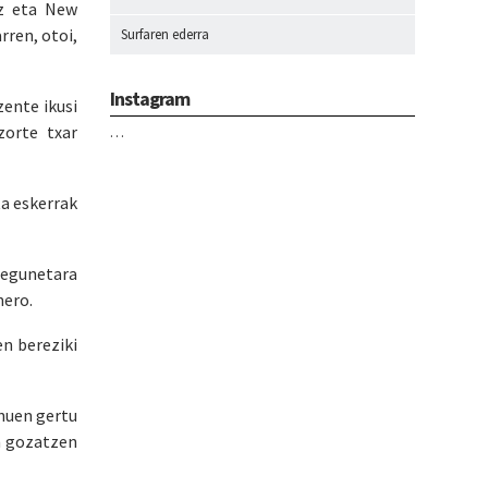
ez eta New
rren, otoi,
Surfaren ederra
Instagram
zente ikusi
zorte txar
…
ta eskerrak
 egunetara
nero.
en bereziki
 nuen gertu
en gozatzen