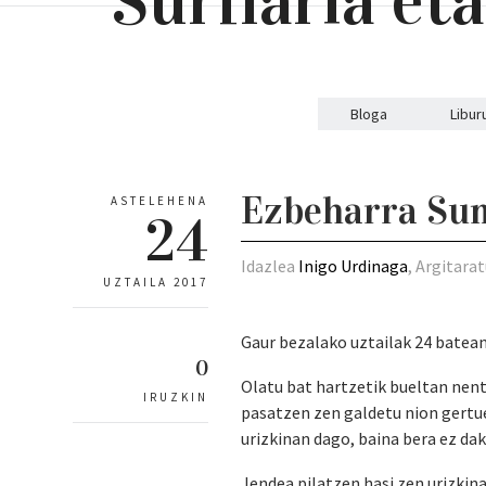
Bloga
Libur
Ezbeharra Su
ASTELEHENA
24
Idazlea
Inigo Urdinaga
, Argitara
UZTAILA 2017
Gaur bezalako uztailak 24 batean
0
Olatu bat hartzetik bueltan nento
IRUZKIN
pasatzen zen galdetu nion gertue
urizkinan dago, baina bera ez da
Jendea pilatzen hasi zen urizkina