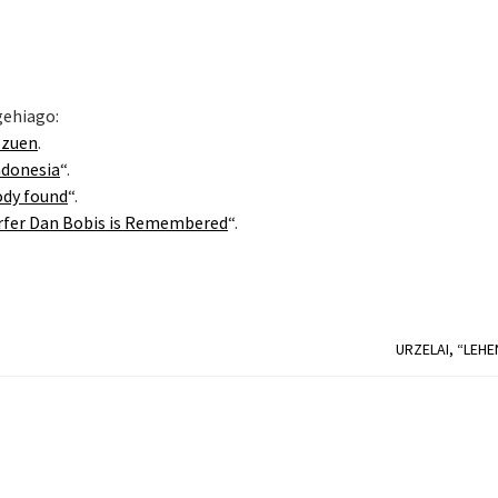
gehiago:
 zuen
.
ndonesia
“.
ody found
“.
urfer Dan Bobis is Remembered
“.
URZELAI, “LEHE