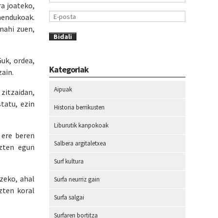
a joateko,
amendukoak.
nahi zuen,
uk, ordea,
Kategoriak
zain.
Aipuak
zitzaidan,
tatu, ezin
Historia berrikusten
Liburutik kanpokoak
 ere beren
Salbera argitaletxea
uzten egun
Surf kultura
zeko, ahal
Surfa neurriz gain
zten koral
Surfa salgai
Surfaren bortitza