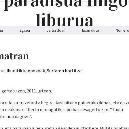
ua
Egilea
Jaitsi doan
Esan dute
Non ero
matran
tua
Liburutik kanpokoak
,
Surfaren bortitza
 gertatu zen, 2011. urtean.
rrela, urertzerantz begira ikusi nituen gainerako denak, eta ea z
n neukanari. Ulertu nionagatik, tipo bat desagertu zen. “Taula
kite non dagoen”.
n, eta hara joan ginen uretan geunden guztiok ere. Mutila bilatzen