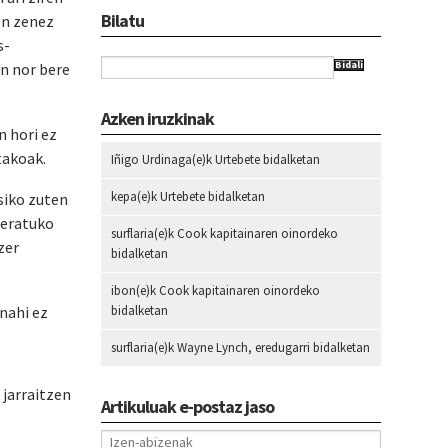
Bilatu
en zenez
s-
Bidali
en nor bere
Azken iruzkinak
n hori ez
takoak.
Iñigo Urdinaga
(e)k
Urtebete
bidalketan
kepa
(e)k
Urtebete
bidalketan
siko zuten
geratuko
surflaria
(e)k
Cook kapitainaren oinordeko
zer
bidalketan
ibon
(e)k
Cook kapitainaren oinordeko
nahi ez
bidalketan
surflaria
(e)k
Wayne Lynch, eredugarri
bidalketan
jarraitzen
Artikuluak e-postaz jaso