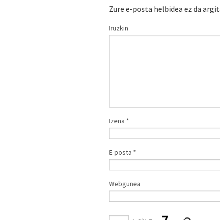
Zure e-posta helbidea ez da argi
Iruzkin
Izena
*
E-posta
*
Webgunea