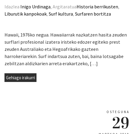
Idazlea
Inigo Urdinaga
, Argitaratua
Historia berrikusten
,
Liburutik kanpokoak
,
Surf kultura
,
Surfaren bortitza
Hawaii, 1976ko negua. Hawaiiarrak nazkatzen hasita zeuden
surflari profesional izatera iristeko edozer egiteko prest
zeuden Australiako eta Hegoafrikako gazteen
harrokeriarekin. Surf indartsua zuten, bai, baina lotsagabe
zebiltzan aldizkarien arreta erakartzeko, […]
Gehiago irakurri
OSTEGUNA
29