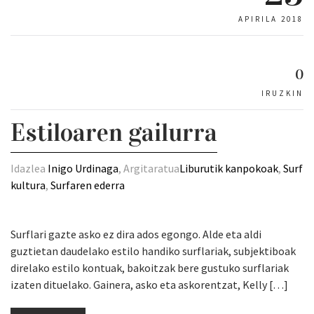
APIRILA 2018
0
IRUZKIN
Estiloaren gailurra
Idazlea
Inigo Urdinaga
, Argitaratua
Liburutik kanpokoak
,
Surf
kultura
,
Surfaren ederra
Surflari gazte asko ez dira ados egongo. Alde eta aldi
guztietan daudelako estilo handiko surflariak, subjektiboak
direlako estilo kontuak, bakoitzak bere gustuko surflariak
izaten dituelako. Gainera, asko eta askorentzat, Kelly […]