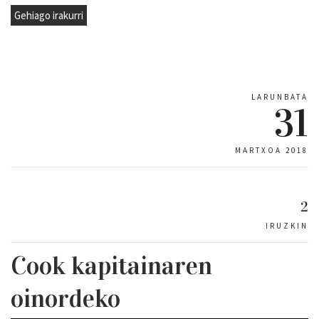
Gehiago irakurri
LARUNBATA
31
MARTXOA 2018
2
IRUZKIN
Cook kapitainaren
oinordeko