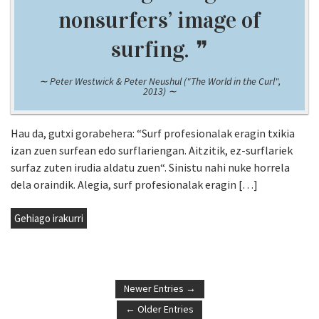
nonsurfers’ image of
surfing.
Peter Westwick & Peter Neushul ("The World in the Curl",
2013)
Hau da, gutxi gorabehera: “Surf profesionalak eragin txikia
izan zuen surfean edo surflariengan. Aitzitik, ez-surflariek
surfaz zuten irudia aldatu zuen“. Sinistu nahi nuke horrela
dela oraindik. Alegia, surf profesionalak eragin […]
Gehiago irakurri
Newer Entries →
← Older Entries