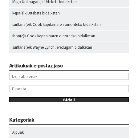
Iñigo Urdinaga
(e)k
Urtebete
bidalketan
kepa
(e)k
Urtebete
bidalketan
surflaria
(e)k
Cook kapitainaren oinordeko
bidalketan
ibon
(e)k
Cook kapitainaren oinordeko
bidalketan
surflaria
(e)k
Wayne Lynch, eredugarri
bidalketan
Artikuluak e-postaz jaso
Kategoriak
Aipuak