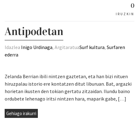
0
IRUZKIN
Antipodetan
Idazlea
Inigo Urdinaga
, Argitaratua
Surf kultura
,
Surfaren
ederra
Zelanda Berrian ibili nintzen gaztetan, eta han bizi nituen
hiruzpalau istorio ere kontatzen ditut liburuan. Bat, argazki
horietan ikusten den tokian gertatu zitzaidan. Ilundu baino
ordubete lehenago iritsi nintzen hara, maparik gabe, […]
Gehiago irakurri