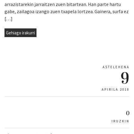
arrazistarekin jarraitzen zuen bitartean. Han parte hartu
gabe, zailagoa izango zuen txapela lortzea. Gainera, surfa ez
[…]
Gehiago irakurri
ASTELEHENA
9
APIRILA 2018
0
IRUZKIN