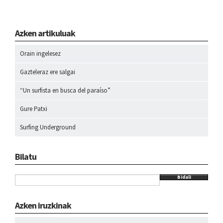
Azken artikuluak
Orain ingelesez
Gazteleraz ere salgai
“Un surfista en busca del paraíso”
Gure Patxi
Surfing Underground
Bilatu
Bidali
Azken iruzkinak