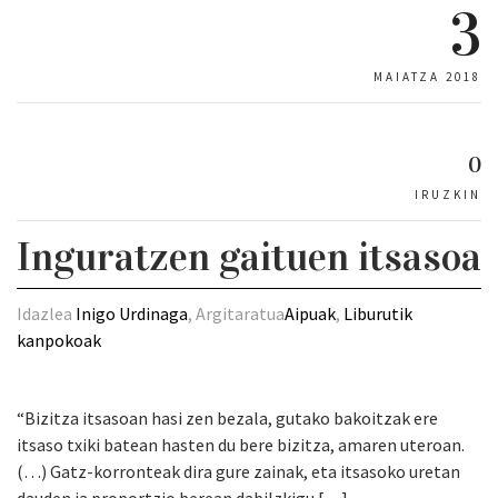
3
MAIATZA 2018
0
IRUZKIN
Inguratzen gaituen itsasoa
Idazlea
Inigo Urdinaga
, Argitaratua
Aipuak
,
Liburutik
kanpokoak
“Bizitza itsasoan hasi zen bezala, gutako bakoitzak ere
itsaso txiki batean hasten du bere bizitza, amaren uteroan.
(…) Gatz-korronteak dira gure zainak, eta itsasoko uretan