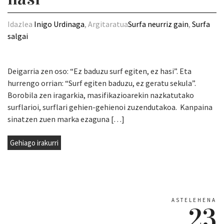
Idazlea
Inigo Urdinaga
, Argitaratua
Surfa neurriz gain
,
Surfa
salgai
Deigarria zen oso: “Ez baduzu surf egiten, ez hasi”. Eta
hurrengo orrian: “Surf egiten baduzu, ez geratu sekula”.
Borobila zen iragarkia, masifikazioarekin nazkatutako
surflarioi, surflari gehien-gehienoi zuzendutakoa. Kanpaina
sinatzen zuen marka ezaguna […]
Gehiago irakurri
ASTELEHENA
23