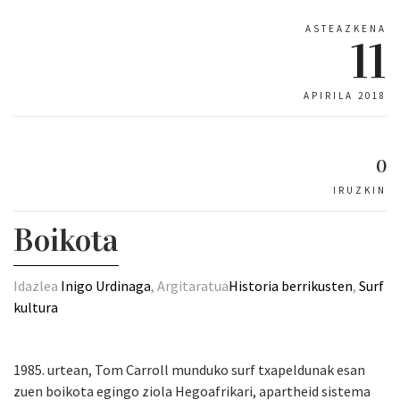
ASTEAZKENA
11
APIRILA 2018
0
IRUZKIN
Boikota
Idazlea
Inigo Urdinaga
, Argitaratua
Historia berrikusten
,
Surf
kultura
1985. urtean, Tom Carroll munduko surf txapeldunak esan
zuen boikota egingo ziola Hegoafrikari, apartheid sistema