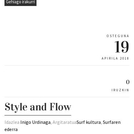
Gehiago irakurri
OSTEGUNA
19
APIRILA 2018
0
IRUZKIN
Style and Flow
Idazlea
Inigo Urdinaga
, Argitaratua
Surf kultura
,
Surfaren
ederra