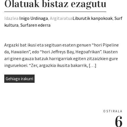
Olatuak bistaz ezagutu
Idazlea
Inigo Urdinaga
, Argitaratua
Liburutik kanpokoak
,
Surf
kultura
,
Surfaren ederra
Argazki bat ikusi eta segituan esaten genuen “hori Pipeline
da, Hawaiien”, edo “hori Jeffreys Bay, Hegoafrikan”. Ikasten
ari ginen gauza batzuk harrigarriak egiten zitzaizkien gure
inguruekoei. “Zer, argazkia ikusita bakarrik, […]
Gehiago irakurri
OSTIRALA
6