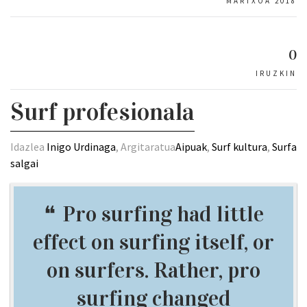
MARTXOA 2018
0
IRUZKIN
Surf profesionala
Idazlea
Inigo Urdinaga
, Argitaratua
Aipuak
,
Surf kultura
,
Surfa
salgai
Pro surfing had little
effect on surfing itself, or
on surfers. Rather, pro
surfing changed