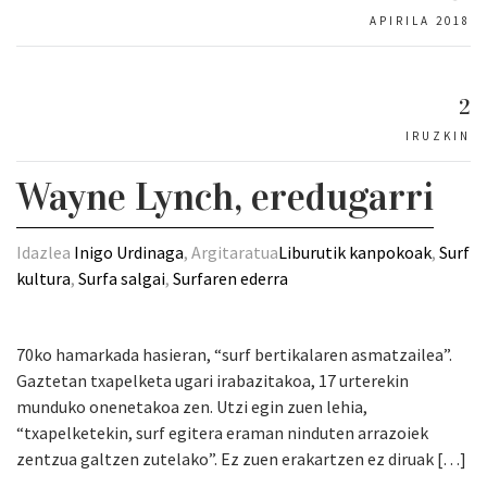
APIRILA 2018
2
IRUZKIN
Wayne Lynch, eredugarri
Idazlea
Inigo Urdinaga
, Argitaratua
Liburutik kanpokoak
,
Surf
kultura
,
Surfa salgai
,
Surfaren ederra
70ko hamarkada hasieran, “surf bertikalaren asmatzailea”.
Gaztetan txapelketa ugari irabazitakoa, 17 urterekin
munduko onenetakoa zen. Utzi egin zuen lehia,
“txapelketekin, surf egitera eraman ninduten arrazoiek
zentzua galtzen zutelako”. Ez zuen erakartzen ez diruak […]