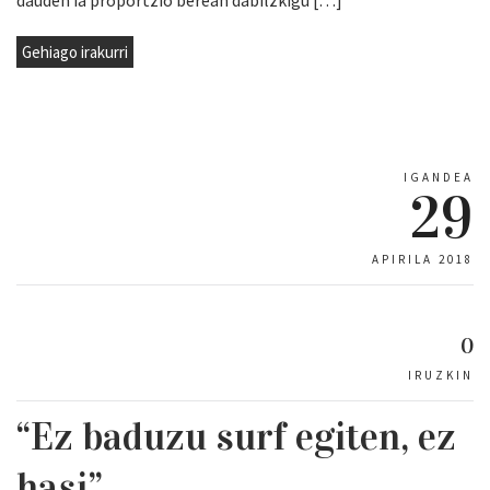
dauden ia proportzio berean dabilzkigu […]
Gehiago irakurri
IGANDEA
29
APIRILA 2018
0
IRUZKIN
“Ez baduzu surf egiten, ez
hasi”