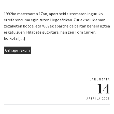
1992ko martxoaren 17an, apartheid sistemaren inguruko
erreferenduma egin zuten Hegoafrikan. Zuriek soilik eman
zezaketen botoa, eta %69ak apartheida bertan behera uztea
eskatu zuen. Hilabete gutxitara, han zen Tom Curren,
boikota […]
Gehiago irakurri
LARUNBATA
14
APIRILA 2018