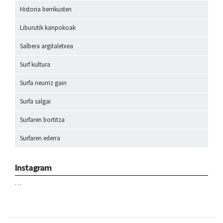
Historia berrikusten
Liburutik kanpokoak
Salbera argitaletxea
Surf kultura
Surfa neurriz gain
Surfa salgai
Surfaren bortitza
Surfaren ederra
Instagram
…